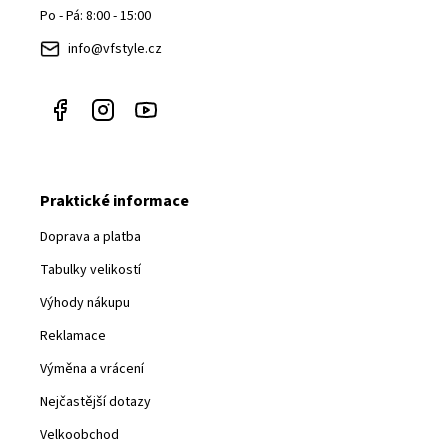
t
Po - Pá: 8:00 - 15:00
í
info@vfstyle.cz
Praktické informace
Doprava a platba
Tabulky velikostí
Výhody nákupu
Reklamace
Výměna a vrácení
Nejčastější dotazy
Velkoobchod