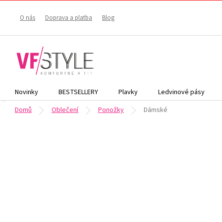
Přejít
na
O nás
Doprava a platba
Blog
obsah
Novinky
BESTSELLERY
Plavky
Ledvinové pásy
Domů
Oblečení
Ponožky
Dámské