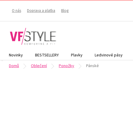
Přejít
na
O nás
Doprava a platba
Blog
obsah
Novinky
BESTSELLERY
Plavky
Ledvinové pásy
Domů
Oblečení
Ponožky
Pánské