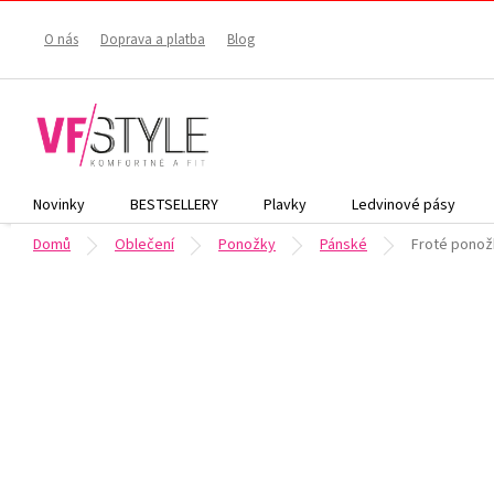
Přejít
na
O nás
Doprava a platba
Blog
obsah
Novinky
BESTSELLERY
Plavky
Ledvinové pásy
Domů
Oblečení
Ponožky
Pánské
Froté ponož