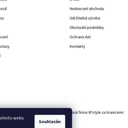
kostí
Hodnocení obchodu
pu
Udržitelná výroba
Obchodní podmínky
ácení
Ochrana dat
dotazy
Kontakty
d
Rodinná firma VFstyle za hranicemi:
 tohoto webu
Souhlasím