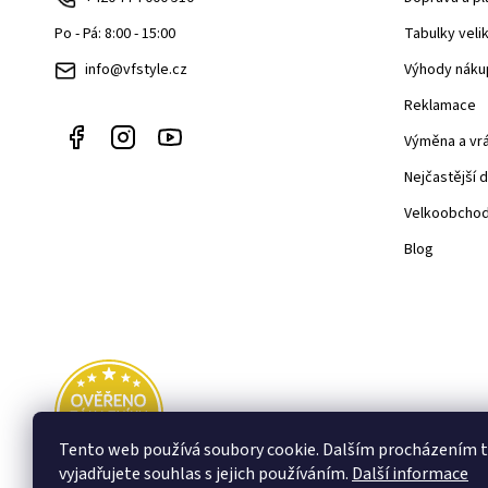
a
Tabulky veli
Po - Pá: 8:00 - 15:00
t
Výhody náku
info@vfstyle.cz
í
Reklamace
Výměna a vr
Nejčastější 
Velkoobcho
Blog
Tento web používá soubory cookie. Dalším procházením
vyjadřujete souhlas s jejich používáním.
Další informace