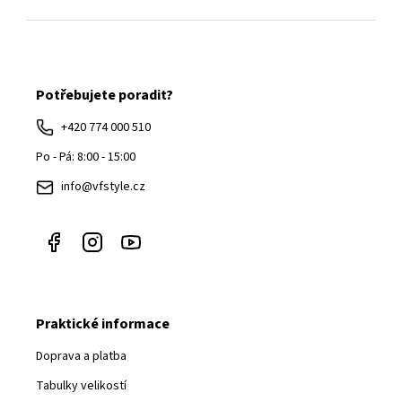
Z
á
Potřebujete poradit?
p
a
+420 774 000 510
t
Po - Pá: 8:00 - 15:00
í
info@vfstyle.cz
Praktické informace
Doprava a platba
Tabulky velikostí