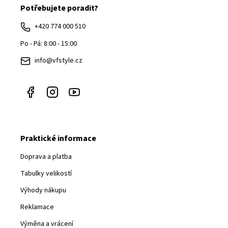
Potřebujete poradit?
p
a
+420 774 000 510
t
Po - Pá: 8:00 - 15:00
í
info@vfstyle.cz
Praktické informace
Doprava a platba
Tabulky velikostí
Výhody nákupu
Reklamace
Výměna a vrácení