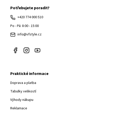
á
Potřebujete poradit?
p
a
+420 774 000 510
t
Po - Pá: 8:00 - 15:00
í
info@vfstyle.cz
Praktické informace
Doprava a platba
Tabulky velikostí
Výhody nákupu
Reklamace