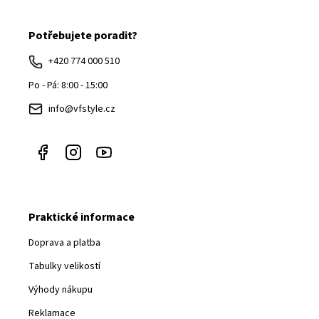
á
Potřebujete poradit?
p
a
+420 774 000 510
t
Po - Pá: 8:00 - 15:00
í
info@vfstyle.cz
Praktické informace
Doprava a platba
Tabulky velikostí
Výhody nákupu
Reklamace