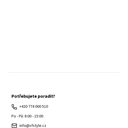
Z
á
Potřebujete poradit?
p
a
+420 774 000 510
t
Po - Pá: 8:00 - 15:00
í
info@vfstyle.cz