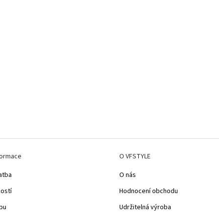
formace
O VFSTYLE
atba
O nás
kostí
Hodnocení obchodu
pu
Udržitelná výroba