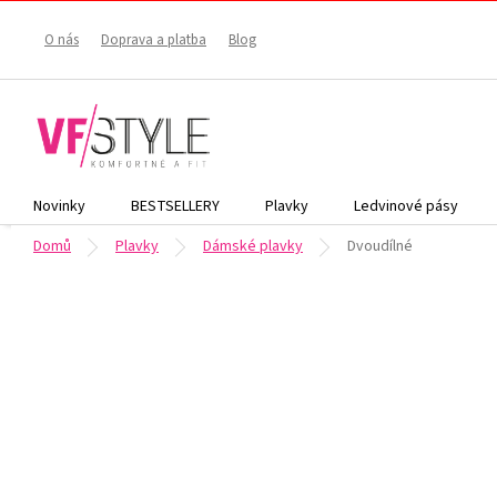
Přejít
na
O nás
Doprava a platba
Blog
obsah
Novinky
BESTSELLERY
Plavky
Ledvinové pásy
Domů
Plavky
Dámské plavky
Dvoudílné