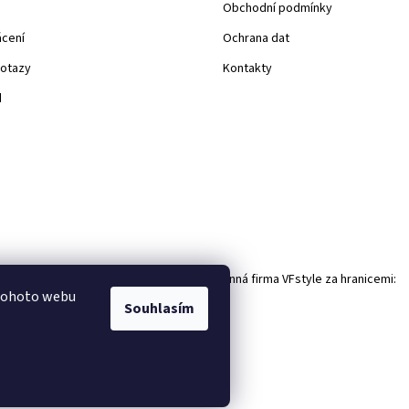
Obchodní podmínky
ácení
Ochrana dat
dotazy
Kontakty
d
Rodinná firma VFstyle za hranicemi:
 tohoto webu
Souhlasím