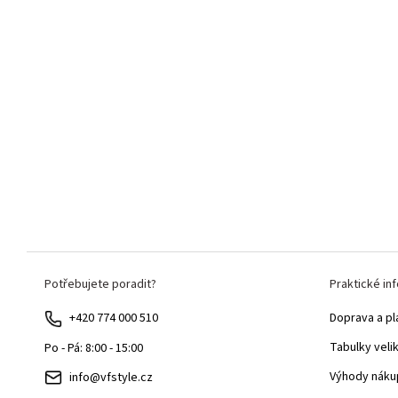
Z
Potřebujete poradit?
Praktické in
á
p
+420 774 000 510
Doprava a pl
a
Tabulky veli
Po - Pá: 8:00 - 15:00
t
Výhody náku
info@vfstyle.cz
í