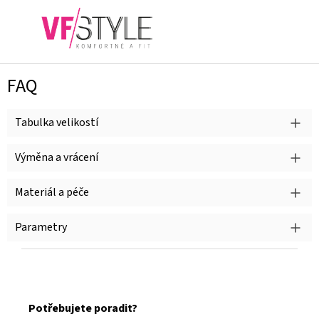
Přejít
na
NÁKUPN
obsah
KOŠÍK
FAQ
Tabulka velikostí
Výměna a vrácení
Materiál a péče
Parametry
Z
á
Potřebujete poradit?
p