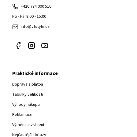
a
+420 774 000 510
t
Po - Pá: 8:00 - 15:00
í
info@vfstyle.cz
Praktické informace
Doprava a platba
Tabulky velikostí
Výhody nákupu
Reklamace
Výměna a vrácení
Nejčastější dotazy