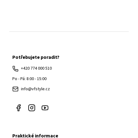
Z
á
Potřebujete poradit?
p
a
+420 774 000 510
t
Po - Pá: 8:00 - 15:00
í
info@vfstyle.cz
Praktické informace