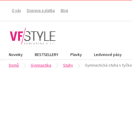
Přejít
na
O nás
Doprava a platba
Blog
obsah
Novinky
BESTSELLERY
Plavky
Ledvinové pásy
Domů
Gymnastika
Stuhy
Gymnastická stuha s tyčko