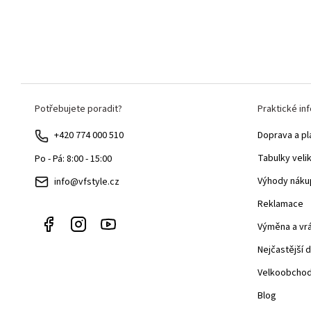
Z
Potřebujete poradit?
Praktické in
á
p
+420 774 000 510
Doprava a pl
a
Tabulky veli
Po - Pá: 8:00 - 15:00
t
Výhody náku
info@vfstyle.cz
í
Reklamace
Výměna a vr
Nejčastější 
Velkoobcho
Blog