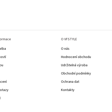
formace
O VFSTYLE
atba
O nás
kostí
Hodnocení obchodu
pu
Udržitelná výroba
Obchodní podmínky
ácení
Ochrana dat
dotazy
Kontakty
d