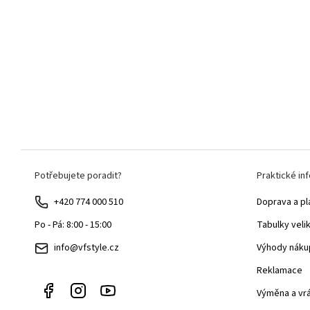
Z
Potřebujete poradit?
Praktické in
á
p
+420 774 000 510
Doprava a pl
a
Tabulky veli
Po - Pá: 8:00 - 15:00
t
Výhody náku
info@vfstyle.cz
í
Reklamace
Výměna a vr