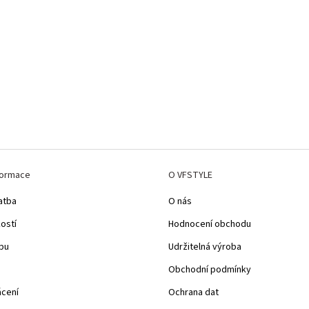
formace
O VFSTYLE
atba
O nás
kostí
Hodnocení obchodu
pu
Udržitelná výroba
Obchodní podmínky
ácení
Ochrana dat