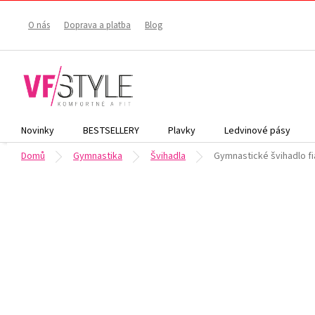
Přejít
na
O nás
Doprava a platba
Blog
obsah
Novinky
BESTSELLERY
Plavky
Ledvinové pásy
Domů
Gymnastika
Švihadla
Gymnastické švihadlo fi