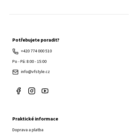
Z
á
Potřebujete poradit?
p
a
+420 774 000 510
t
Po - Pá: 8:00 - 15:00
í
info@vfstyle.cz
Praktické informace
Doprava a platba