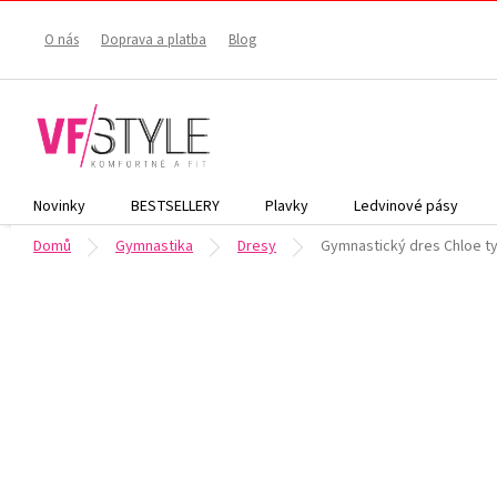
Přejít
na
O nás
Doprava a platba
Blog
obsah
Novinky
BESTSELLERY
Plavky
Ledvinové pásy
Domů
Gymnastika
Dresy
Gymnastický dres Chloe t