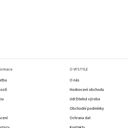
formace
O VFSTYLE
atba
O nás
kostí
Hodnocení obchodu
pu
Udržitelná výroba
Obchodní podmínky
ácení
Ochrana dat
dotazy
Kontakty