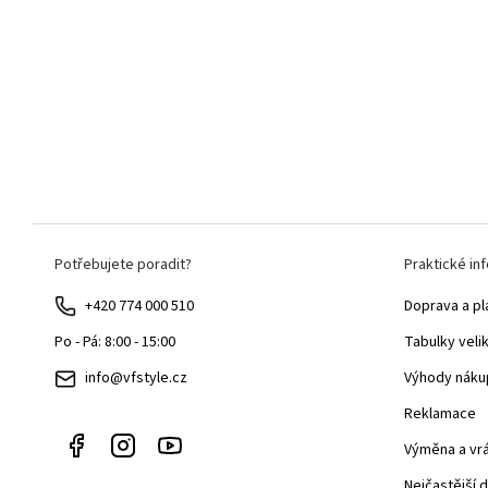
Z
Potřebujete poradit?
Praktické in
á
p
+420 774 000 510
Doprava a pl
a
Tabulky veli
Po - Pá: 8:00 - 15:00
t
Výhody náku
info@vfstyle.cz
í
Reklamace
Výměna a vr
Nejčastější 