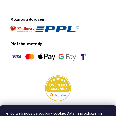
Možnosti doručení
Platební metody
Rodinná firma VFstyle za hranicemi:
Tento web používá soubory cookie. Dalším procházením