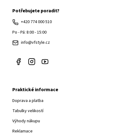
á
Potřebujete poradit?
p
a
+420 774 000 510
t
Po - Pá: 8:00 - 15:00
í
info@vfstyle.cz
Praktické informace
Doprava a platba
Tabulky velikostí
Výhody nákupu
Reklamace