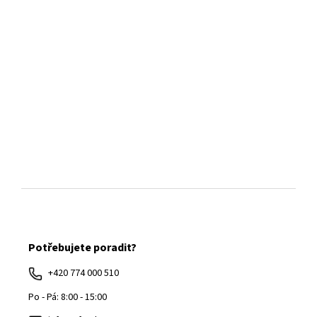
Z
á
Potřebujete poradit?
p
a
+420 774 000 510
t
Po - Pá: 8:00 - 15:00
í