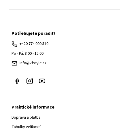
Z
á
Potřebujete poradit?
p
a
+420 774 000 510
t
Po - Pá: 8:00 - 15:00
í
info@vfstyle.cz
Praktické informace
Doprava a platba
Tabulky velikostí