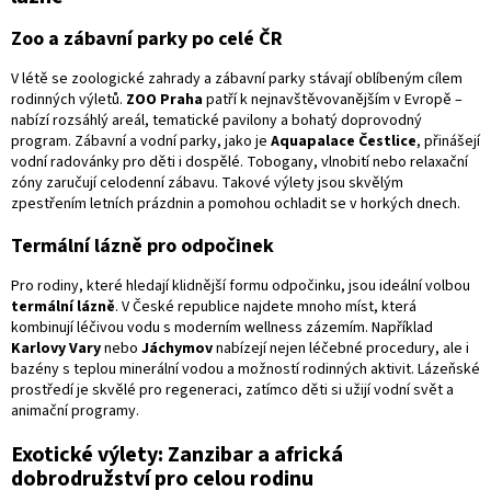
Zoo a zábavní parky po celé ČR
V létě se zoologické zahrady a zábavní parky stávají oblíbeným cílem
rodinných výletů.
ZOO Praha
patří k nejnavštěvovanějším v Evropě –
nabízí rozsáhlý areál, tematické pavilony a bohatý doprovodný
program. Zábavní a vodní parky, jako je
Aquapalace Čestlice
, přinášejí
vodní radovánky pro děti i dospělé. Tobogany, vlnobití nebo relaxační
zóny zaručují celodenní zábavu. Takové výlety jsou skvělým
zpestřením letních prázdnin a pomohou ochladit se v horkých dnech.
Termální lázně pro odpočinek
Pro rodiny, které hledají klidnější formu odpočinku, jsou ideální volbou
termální lázně
. V České republice najdete mnoho míst, která
kombinují léčivou vodu s moderním wellness zázemím. Například
Karlovy Vary
nebo
Jáchymov
nabízejí nejen léčebné procedury, ale i
bazény s teplou minerální vodou a možností rodinných aktivit. Lázeňské
prostředí je skvělé pro regeneraci, zatímco děti si užijí vodní svět a
animační programy.
Exotické výlety: Zanzibar a africká
dobrodružství pro celou rodinu