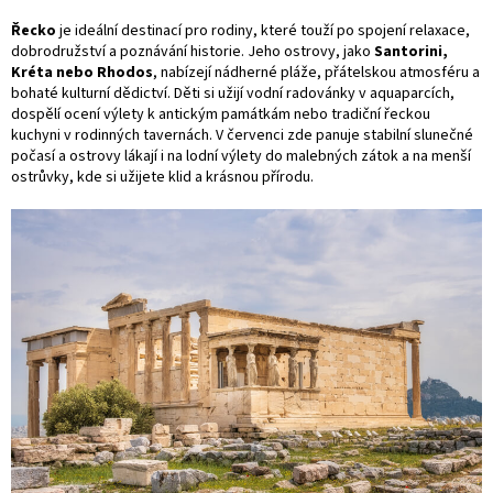
Řecko
je ideální destinací pro rodiny, které touží po spojení relaxace,
dobrodružství a poznávání historie. Jeho ostrovy, jako
Santorini,
Kréta nebo Rhodos
, nabízejí nádherné pláže, přátelskou atmosféru a
bohaté kulturní dědictví. Děti si užijí vodní radovánky v aquaparcích,
dospělí ocení výlety k antickým památkám nebo tradiční řeckou
kuchyni v rodinných tavernách. V červenci zde panuje stabilní slunečné
počasí a ostrovy lákají i na lodní výlety do malebných zátok a na menší
ostrůvky, kde si užijete klid a krásnou přírodu.