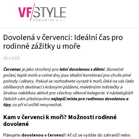
Přejít
na
NÁKUPN
obsah
KOŠÍK
Dovolená v červenci: Ideální čas pro
rodinné zážitky u moře
20.3.2025
Červenec
je jako stvořený pro
letní dovolenou s dětmi
. Slunečné
počasí, teplé moře a volné dny jsou ideální kombinací pro chvíle plné
pohody i zábavy. Pokud se rozhodnete vyrazit k moři, čeká na vás řada
oblíbených destinací s krásnými plážemi, malebnými městečky a
širokou nabídkou aktivit pro všechny věkové kategorie. V následujících
řádcích vám představíme
nejlepší místa pro rodinnou dovolenou a
tipy
, co při ní určitě nevynechat.
Kam v červenci k moři? Možnosti rodinné
dovolené
Plánujete
dovolenou v červenci
? Ať už se vydáte do zahraničí nebo