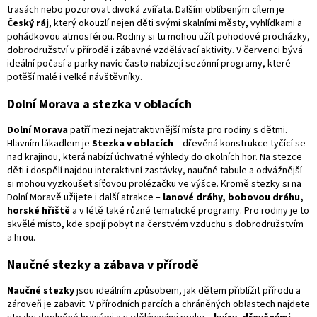
trasách nebo pozorovat divoká zvířata. Dalším oblíbeným cílem je
Český ráj
, který okouzlí nejen děti svými skalními městy, vyhlídkami a
pohádkovou atmosférou. Rodiny si tu mohou užít pohodové procházky,
dobrodružství v přírodě i zábavné vzdělávací aktivity. V červenci bývá
ideální počasí a parky navíc často nabízejí sezónní programy, které
potěší malé i velké návštěvníky.
Dolní Morava a stezka v oblacích
Dolní Morava
patří mezi nejatraktivnější místa pro rodiny s dětmi.
Hlavním lákadlem je
Stezka v oblacích
– dřevěná konstrukce tyčící se
nad krajinou, která nabízí úchvatné výhledy do okolních hor. Na stezce
děti i dospělí najdou interaktivní zastávky, naučné tabule a odvážnější
si mohou vyzkoušet síťovou prolézačku ve výšce. Kromě stezky si na
Dolní Moravě užijete i další atrakce –
lanové dráhy, bobovou dráhu,
horské hřiště
a v létě také různé tematické programy. Pro rodiny je to
skvělé místo, kde spojí pobyt na čerstvém vzduchu s dobrodružstvím
a hrou.
Naučné stezky a zábava v přírodě
Naučné stezky
jsou ideálním způsobem, jak dětem přiblížit přírodu a
zároveň je zabavit. V přírodních parcích a chráněných oblastech najdete