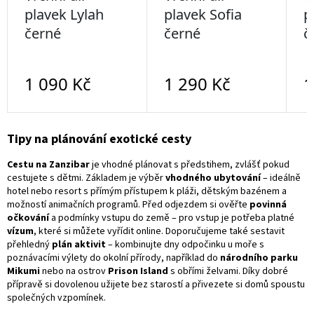
Tipy na plánování exotické cesty
Cestu na Zanzibar
je vhodné plánovat s předstihem, zvlášť pokud
cestujete s dětmi. Základem je výběr
vhodného ubytování
– ideálně
hotel nebo resort s přímým přístupem k pláži, dětským bazénem a
možností animačních programů. Před odjezdem si ověřte
povinná
očkování
a podmínky vstupu do země – pro vstup je potřeba platné
vízum
, které si můžete vyřídit online. Doporučujeme také sestavit
přehledný
plán aktivit
– kombinujte dny odpočinku u moře s
poznávacími výlety do okolní přírody, například do
národního parku
Mikumi
nebo na ostrov
Prison Island
s obřími želvami. Díky dobré
přípravě si dovolenou užijete bez starostí a přivezete si domů spoustu
společných vzpomínek.