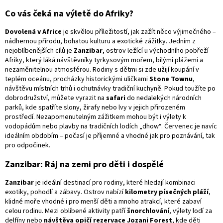
Co vás čeká na výletě do Afriky?
Dovolená v Africe
je skvělou příležitostí, jak zažít něco výjimečného –
nádhernou přírodu, bohatou kulturu a exotické zážitky. Jedním z
nejoblíbenějších cílů je
Zanzibar
, ostrov ležící u východního pobřeží
Afriky, který láká návštěvníky tyrkysovým mořem, bílými plážemi a
nezaměnitelnou atmosférou. Rodiny s dětmi si zde užijí koupání v
teplém oceánu, procházky historickými uličkami
Stone Townu
,
návštěvu místních trhů i ochutnávky tradiční kuchyně. Pokud toužíte po
dobrodružství, můžete vyrazit na
safari
do nedalekých národních
parků, kde spatříte slony, žirafy nebo lvy v jejich přirozeném
prostředí. Nezapomenutelným zážitkem mohou být i výlety k
vodopádům nebo plavby na tradičních lodích „dhow“. Červenec je navíc
ideálním obdobím – počasí je příjemné a vhodné jak pro poznávání, tak
pro odpočinek.
Zanzibar: Ráj na zemi pro děti i dospělé
Zanzibar
je ideální destinací pro rodiny, které hledají kombinaci
exotiky, pohodlí a zábavy. Ostrov nabízí
kilometry písečných pláží
,
klidné moře vhodné i pro menší děti a mnoho atrakcí, které zabaví
celou rodinu. Mezi oblíbené aktivity patří
šnorchlování
, výlety lodí za
delfíny nebo
návštěva opičí rezervace Jozani Forest
, kde děti