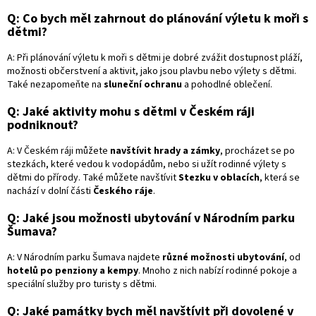
Q: Co bych měl zahrnout do plánování výletu k moři s
dětmi?
A: Při plánování výletu k moři s dětmi je dobré zvážit dostupnost pláží,
možnosti občerstvení a aktivit, jako jsou plavbu nebo výlety s dětmi.
Také nezapomeňte na
sluneční ochranu
a pohodlné oblečení.
Q: Jaké aktivity mohu s dětmi v Českém ráji
podniknout?
A: V Českém ráji můžete
navštívit hrady a zámky
, procházet se po
stezkách, které vedou k vodopádům, nebo si užít rodinné výlety s
dětmi do přírody. Také můžete navštívit
Stezku v oblacích
, která se
nachází v dolní části
Českého ráje
.
Q: Jaké jsou možnosti ubytování v Národním parku
Šumava?
A: V Národním parku Šumava najdete
různé možnosti ubytování
, od
hotelů po penziony a kempy
. Mnoho z nich nabízí rodinné pokoje a
speciální služby pro turisty s dětmi.
Q: Jaké památky bych měl navštívit při dovolené v