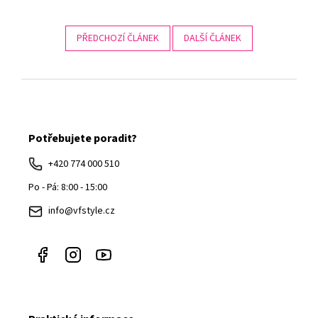
PŘEDCHOZÍ ČLÁNEK
DALŠÍ ČLÁNEK
Z
á
Potřebujete poradit?
p
a
+420 774 000 510
t
Po - Pá: 8:00 - 15:00
í
info@vfstyle.cz