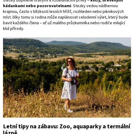
stezky doplněné hravými a vzdělávacími prvky –
kvízy, dřevěnými
hádankami nebo pozorovatelnami
. Stezky vedou nádhernou
krajinou, často v blízkosti lesních hřišť, rozhleden nebo piknikových
míst. Díky tomu si rodina může naplánovat celodenní výlet, který bude
bavit každého člena – ať už malého průzkumníka nebo rodiče milující
klid přírody.
Letní tipy na zábavu: Zoo, aquaparky a termální
lázně