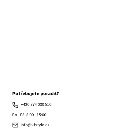
Z
á
Potřebujete poradit?
p
a
+420 774 000 510
t
Po - Pá: 8:00 - 15:00
í
info@vfstyle.cz