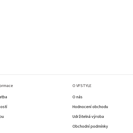
formace
O VFSTYLE
atba
O nás
kostí
Hodnocení obchodu
pu
Udržitelná výroba
Obchodní podmínky