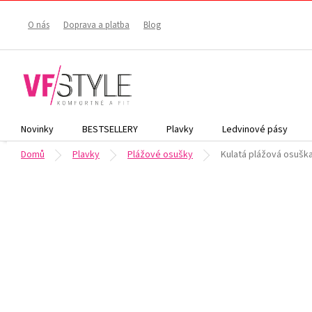
Přejít
na
O nás
Doprava a platba
Blog
obsah
Novinky
BESTSELLERY
Plavky
Ledvinové pásy
Domů
Plavky
Plážové osušky
Kulatá plážová osušk