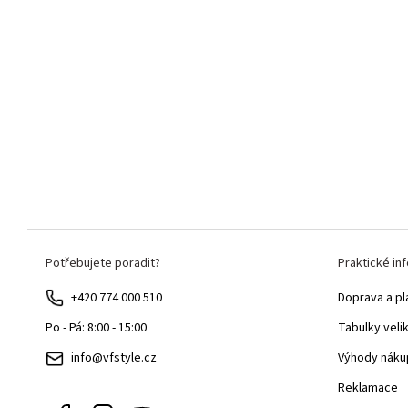
Z
Potřebujete poradit?
Praktické in
á
p
+420 774 000 510
Doprava a pl
a
Tabulky veli
Po - Pá: 8:00 - 15:00
t
Výhody náku
info@vfstyle.cz
í
Reklamace