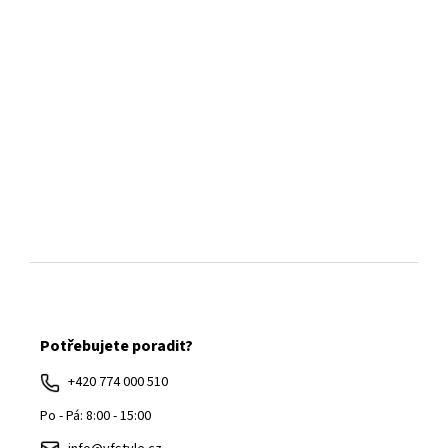
Z
á
Potřebujete poradit?
p
a
+420 774 000 510
t
Po - Pá: 8:00 - 15:00
í