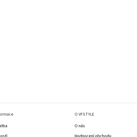
formace
O VFSTYLE
atba
O nás
kostí
Hodnocení obchodu