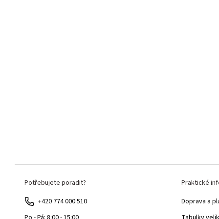
Z
Potřebujete poradit?
Praktické in
á
p
+420 774 000 510
Doprava a pl
a
Tabulky veli
Po - Pá: 8:00 - 15:00