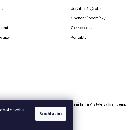
pu
Udržitelná výroba
Obchodní podmínky
ácení
Ochrana dat
dotazy
Kontakty
d
Rodinná firma VFstyle za hranicemi:
 tohoto webu
Souhlasím