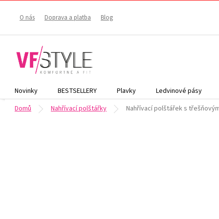
Přejít
na
O nás
Doprava a platba
Blog
obsah
Novinky
BESTSELLERY
Plavky
Ledvinové pásy
Domů
Nahřívací polštářky
Nahřívací polštářek s třešňový