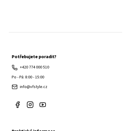
Z
á
Potřebujete poradit?
p
a
+420 774 000 510
t
Po - Pá: 8:00 - 15:00
í
info@vfstyle.cz