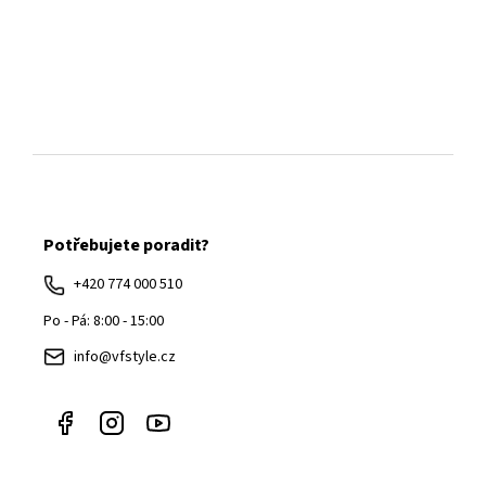
Z
á
Potřebujete poradit?
p
a
+420 774 000 510
t
Po - Pá: 8:00 - 15:00
í
info@vfstyle.cz