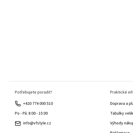
Z
Potřebujete poradit?
Praktické in
á
p
+420 774 000 510
Doprava a pl
a
Tabulky veli
Po - Pá: 8:00 - 15:00
t
Výhody náku
info@vfstyle.cz
í
Reklamace