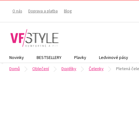
Přejít
na
O nás
Doprava a platba
Blog
obsah
Novinky
BESTSELLERY
Plavky
Ledvinové pásy
Domů
Oblečení
Doplňky
Čelenky
Pletená čel