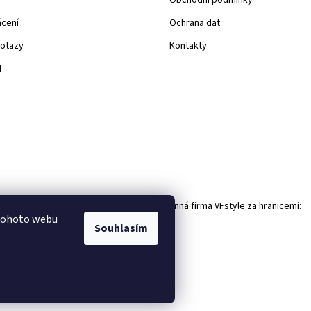
ácení
Ochrana dat
dotazy
Kontakty
d
Rodinná firma VFstyle za hranicemi:
 tohoto webu
Souhlasím