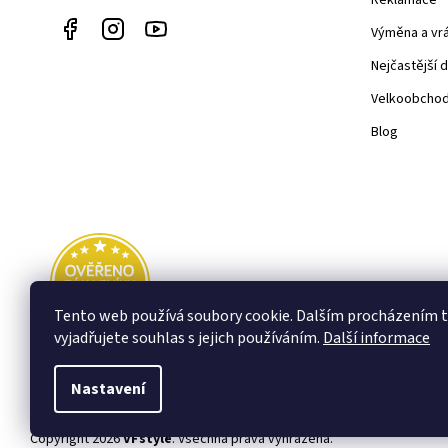
Výměna a vr
Nejčastější 
Velkoobcho
Blog
Tento web používá soubory cookie. Dalším procházením
vyjadřujete souhlas s jejich používáním.
Další informace
Nastavení
Copyright 2026
VFstyle
. Všechna práva vyhrazena.