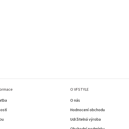
formace
O VFSTYLE
atba
O nás
kostí
Hodnocení obchodu
pu
Udržitelná výroba
Obchodní podmínky