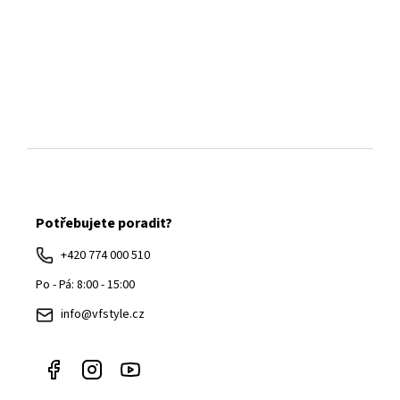
Z
á
Potřebujete poradit?
p
a
+420 774 000 510
t
Po - Pá: 8:00 - 15:00
í
info@vfstyle.cz