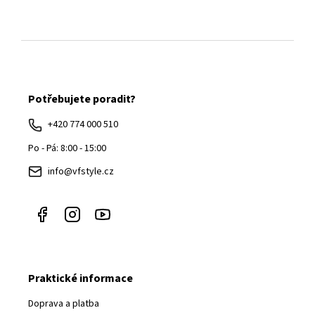
Z
á
Potřebujete poradit?
p
a
+420 774 000 510
t
Po - Pá: 8:00 - 15:00
í
info@vfstyle.cz
Praktické informace
Doprava a platba