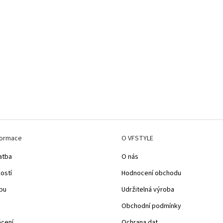
formace
O VFSTYLE
atba
O nás
kostí
Hodnocení obchodu
pu
Udržitelná výroba
Obchodní podmínky
ácení
Ochrana dat