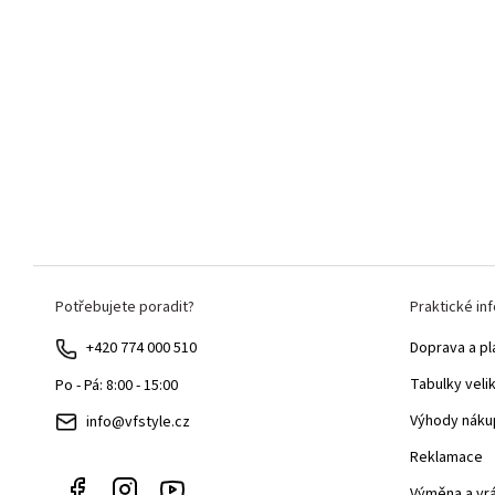
Z
Potřebujete poradit?
Praktické in
á
p
+420 774 000 510
Doprava a pl
a
Tabulky veli
Po - Pá: 8:00 - 15:00
t
Výhody náku
info@vfstyle.cz
í
Reklamace
Výměna a vr