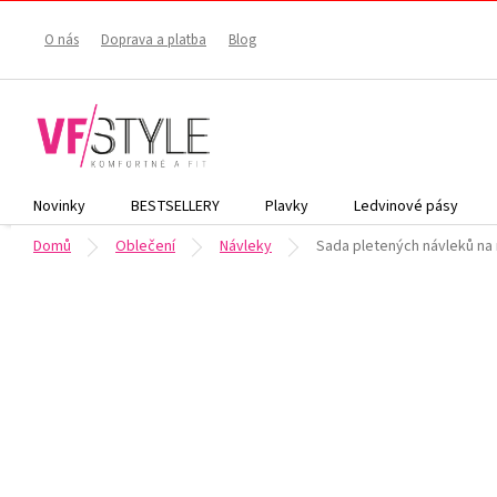
Přejít
na
O nás
Doprava a platba
Blog
obsah
Novinky
BESTSELLERY
Plavky
Ledvinové pásy
Domů
Oblečení
Návleky
Sada pletených návleků na 