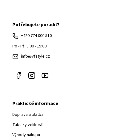
Z
á
Potřebujete poradit?
p
a
+420 774 000 510
t
Po - Pá: 8:00 - 15:00
í
info@vfstyle.cz
Praktické informace
Doprava a platba
Tabulky velikostí
Výhody nákupu