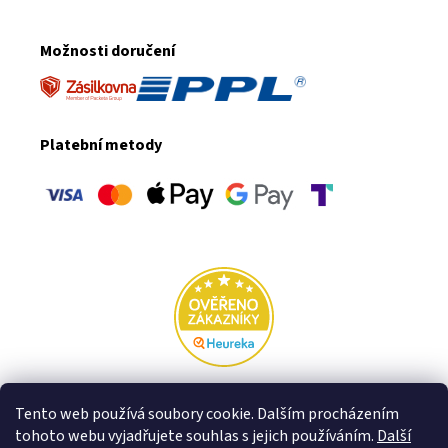
Možnosti doručení
Platební metody
Rodinná firma VFstyle za hranicemi:
Tento web používá soubory cookie. Dalším procházením
tohoto webu vyjadřujete souhlas s jejich používáním.
Další
Slovensko