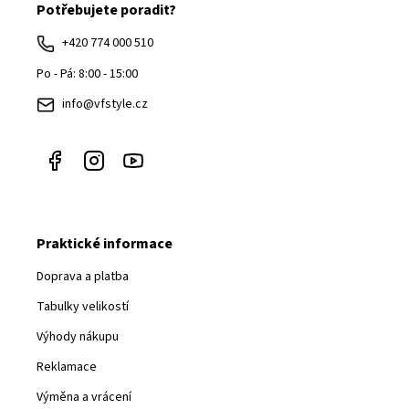
Potřebujete poradit?
p
a
+420 774 000 510
t
Po - Pá: 8:00 - 15:00
í
info@vfstyle.cz
Praktické informace
Doprava a platba
Tabulky velikostí
Výhody nákupu
Reklamace
Výměna a vrácení