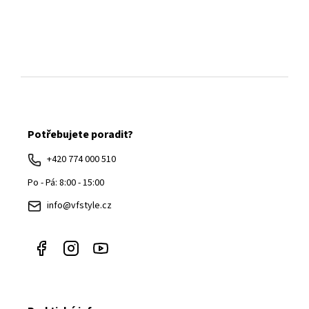
Z
á
Potřebujete poradit?
p
a
+420 774 000 510
t
Po - Pá: 8:00 - 15:00
í
info@vfstyle.cz