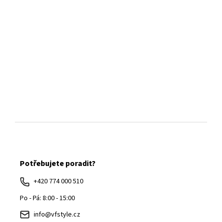
Z
á
Potřebujete poradit?
p
a
+420 774 000 510
t
Po - Pá: 8:00 - 15:00
í
info@vfstyle.cz