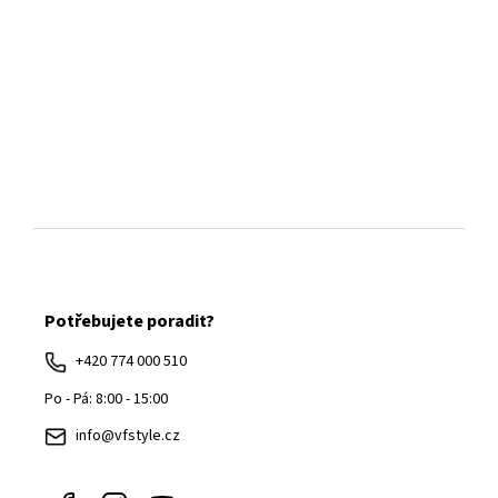
Z
á
Potřebujete poradit?
p
a
+420 774 000 510
t
Po - Pá: 8:00 - 15:00
í
info@vfstyle.cz