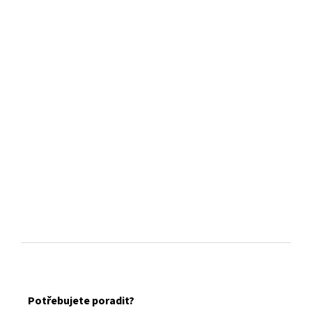
Z
á
Potřebujete poradit?
p