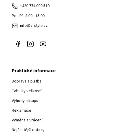
a
+420 774 000 510
t
Po - Pá: 8:00 - 15:00
í
info@vfstyle.cz
Praktické informace
Doprava a platba
Tabulky velikostí
Výhody nákupu
Reklamace
Výměna a vrácení
Nejčastější dotazy