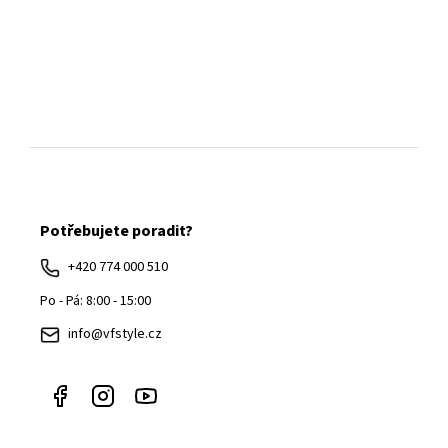
Z
á
Potřebujete poradit?
p
a
+420 774 000 510
t
Po - Pá: 8:00 - 15:00
í
info@vfstyle.cz