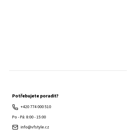
Z
á
Potřebujete poradit?
p
a
+420 774 000 510
t
Po - Pá: 8:00 - 15:00
í
info@vfstyle.cz