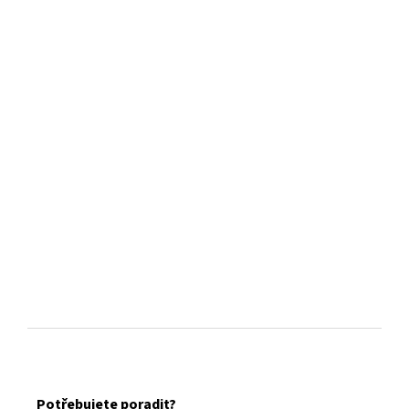
Z
á
Potřebujete poradit?
p