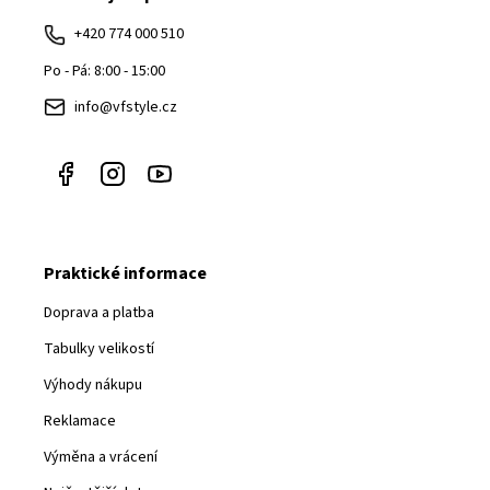
a
+420 774 000 510
t
Po - Pá: 8:00 - 15:00
í
info@vfstyle.cz
Praktické informace
Doprava a platba
Tabulky velikostí
Výhody nákupu
Reklamace
Výměna a vrácení