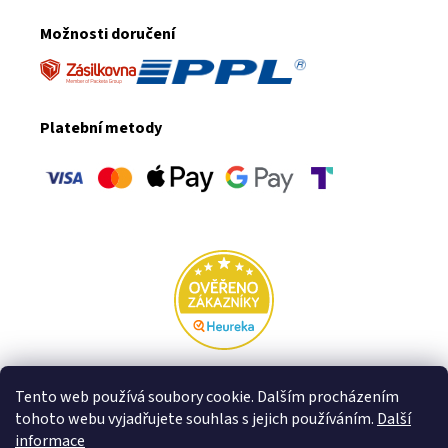
Možnosti doručení
Platební metody
Rodinná firma VFstyle za hranicemi:
Tento web používá soubory cookie. Dalším procházením
tohoto webu vyjadřujete souhlas s jejich používáním.
Další
Slovensko
informace