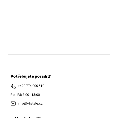
Z
á
Potřebujete poradit?
p
a
+420 774 000 510
t
Po - Pá: 8:00 - 15:00
í
info@vfstyle.cz