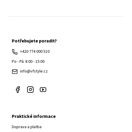
Z
á
Potřebujete poradit?
p
a
+420 774 000 510
t
Po - Pá: 8:00 - 15:00
í
info@vfstyle.cz
Praktické informace
Doprava a platba