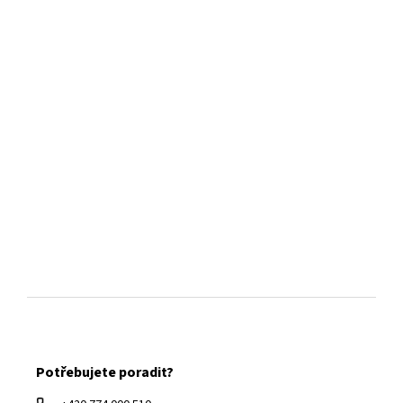
Z
á
Potřebujete poradit?
p
a