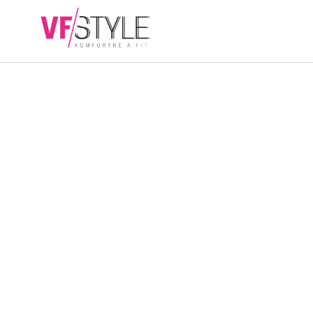
Přejít
na
NÁKUPN
obsah
KOŠÍK