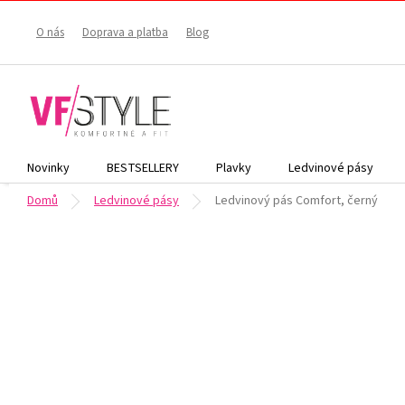
Přejít
na
O nás
Doprava a platba
Blog
obsah
Novinky
BESTSELLERY
Plavky
Ledvinové pásy
Domů
Ledvinové pásy
Ledvinový pás Comfort, černý