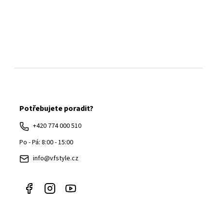
Z
á
Potřebujete poradit?
p
a
+420 774 000 510
t
Po - Pá: 8:00 - 15:00
í
info@vfstyle.cz