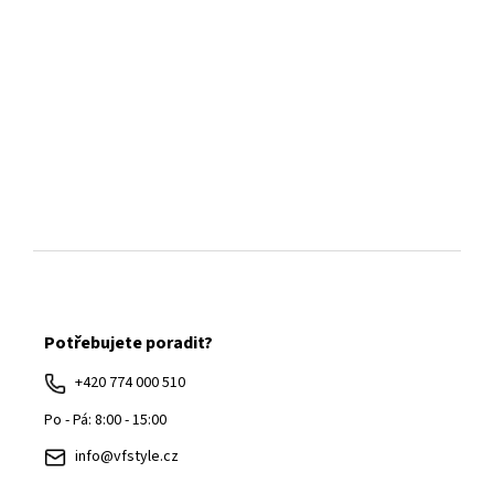
Z
á
Potřebujete poradit?
p
a
+420 774 000 510
t
Po - Pá: 8:00 - 15:00
í
info@vfstyle.cz