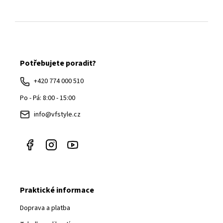
Z
á
Potřebujete poradit?
p
a
+420 774 000 510
t
Po - Pá: 8:00 - 15:00
í
info@vfstyle.cz
Praktické informace
Doprava a platba