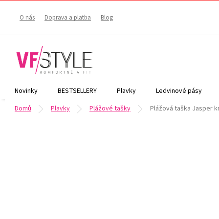
Přejít
na
O nás
Doprava a platba
Blog
obsah
Novinky
BESTSELLERY
Plavky
Ledvinové pásy
Domů
Plavky
Plážové tašky
Plážová taška Jasper 