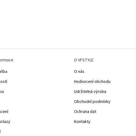
formace
O VFSTYLE
atba
O nás
kostí
Hodnocení obchodu
pu
Udržitelná výroba
Obchodní podmínky
ácení
Ochrana dat
dotazy
Kontakty
d