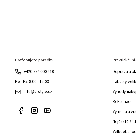
Z
Potřebujete poradit?
Praktické in
á
p
+420 774 000 510
Doprava a pl
a
Tabulky veli
Po - Pá: 8:00 - 15:00
t
Výhody náku
info@vfstyle.cz
í
Reklamace
Výměna a vr
Nejčastější 
Velkoobcho