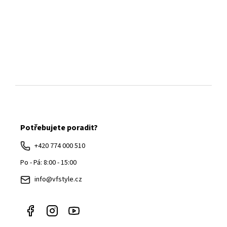
Z
á
Potřebujete poradit?
p
a
+420 774 000 510
t
Po - Pá: 8:00 - 15:00
í
info@vfstyle.cz