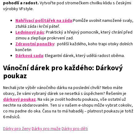
pohodlí a radost.
Vytvořte pod stromečkem chvilku klidu s českými
výrobky VFstyle.
Nahřívací polštářek na záda
:Pomůže uvolnit namožené svaly,
ztuhlá záda i krční páteř.
Ledvinový pás
: Praktický a hřejivý pomocník, který chrání před
zimou a zlepšuje prokrvení zad.
Zdravotní ponožky
:
potěší každého, koho trapi otoky dolních
končetin
Dárková sada
: Elegantní dárek, který udělá radost oběma.
Vánoční dárek pro každého: Dárkový
poukaz
Nechali jste výběr vánočního dárku na poslední chvíli? Nebo máte
obavy, že vámi vybraný dárek se nesetká s úspěchem? Řešením je
dárkový poukaz
. Na vás je zvolit hodnotu poukazu, vše ostatní už
nechte na obdarovaném. Ten si v našem e-shopu může vybrat cokoliv,
co mu padne do oka. Času na to má habaděj – platnost poukazu je totiž
6 měsíců.
Dárky pro ženy
Dárky pro muže
Dárky pro děti