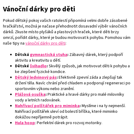
Vánoční dárky pro děti
Pokud dětský pokoj vašich ratolestí připomíná velmi dobře zásobené
hračkářství, možná je načase přehodnotit dosavadní výběr vánočních
dárků. Zkuste místo plyšáků a plastových hraček, které děti brzy
omrzí, pořídit dárky, které je budou motivovat k pohybu. Pomohou vám
naše tipy na
vánoční dárky pro děti
:
Dětská
gymnastická stuha
:
Zábavný dárek, který podpoří
aktivitu a kreativitu u dětí.
Dětské
švihadlo
:
Skvělý způsob, jak motivovat děti k pohybu a
ke zlepšení fyzické kondice.
Dětský ledvinový pás
:
Efektivně zpevní záda a zlepšují tak
držení těla. Navíc chrání před chladem a podporují regeneraci po
sportovním výkonu nebo zranění.
Plážová osuška
:
Praktické a hravé dárky pro malé milovníky
vody a letních radovánek.
Nahřívací polštářek pro miminka
:
Myslíme i na ty nejmenší.
Nahřívací polštářek uleví od bolestí bříška, které miminko
dokážou nepříjemně potrápit.
Hula hoop
: Perfektní dárek pro rozvoj motoriky.