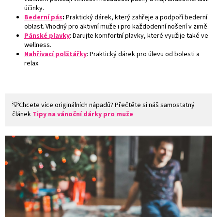
účinky.
Bederní pás
:
Praktický dárek, který zahřeje a podpoří bederní
oblast. Vhodný pro aktivní muže i pro každodenní nošení v zimě.
Pánské plavky
: Darujte komfortní plavky, které využije také ve
wellness.
Nahřívací polštářky
: Praktický dárek pro úlevu od bolesti a
relax.
💡Chcete více originálních nápadů? Přečtěte si náš samostatný
článek
Tipy na vánoční dárky pro muže