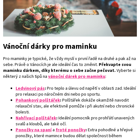
Vánoční dárky pro maminku
Pro maminky je typické, že vždy myslí v první řadě na druhé a pak až na
sebe. Právě o Vánocích je ale ideální čas to změnit.
Překvapte svou
maminku dárkem, díky kterému o sebe začne pečovat.
Vyberte si
některý z našich tipů na
vánoční dárek pro maminku
:
Ledvinový pás
:
Pro teplo a úlevu od napětí v oblasti zad. Ideální
pro relaxaci po náročném dni nebo po sportu.
Pohankový polštářek
:
Polštářek dokáže okamžitě navodit
relaxační stav, ale efektivně pomůže i při akutní nebo chronické
bolesti.
Nahřívací polštářek
:
Ideální pomocník pro prohřátí unavených
svalů a kloubů, ale také očí.
Ponožky na spaní
a
froté ponožky
:
Extra pohodlné a hřejivé
ponožky, které mamince budou dělat společnost během