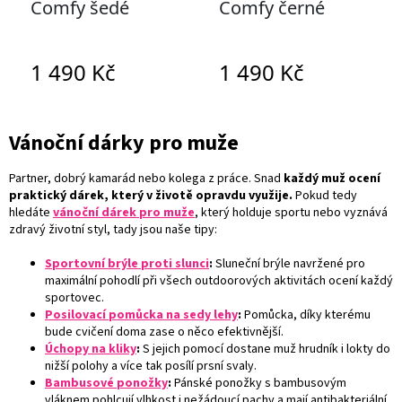
Vánoční dárky pro muže
Partner, dobrý kamarád nebo kolega z práce. Snad
každý muž ocení
praktický dárek, který v životě opravdu využije.
Pokud tedy
hledáte
vánoční dárek pro muže
, který holduje sportu nebo vyznává
zdravý životní styl, tady jsou naše tipy:
Sportovní brýle proti slunci
:
Sluneční brýle navržené pro
maximální pohodlí při všech outdoorových aktivitách ocení každý
sportovec.
Posilovací pomůcka na sedy lehy
:
Pomůcka, díky kterému
bude cvičení doma zase o něco efektivnější.
Úchopy na kliky
:
S jejich pomocí dostane muž hrudník i lokty do
nižší polohy a více tak posílí prsní svaly.
Bambusové ponožky
:
Pánské ponožky s bambusovým
vláknem pohlcují vlhkost i nežádoucí pachy a mají antibakteriální