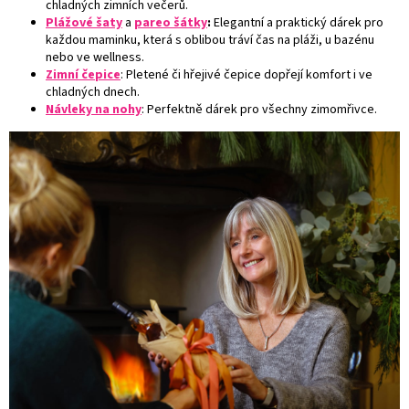
chladných zimních večerů.
Plážové šaty
a
pareo šátky
:
Elegantní a praktický dárek pro
každou maminku, která s oblibou tráví čas na pláži, u bazénu
nebo ve wellness.
Zimní čepice
: Pletené či hřejivé čepice dopřejí komfort i ve
chladných dnech.
Návleky na nohy
: Perfektně dárek pro všechny zimomřivce.