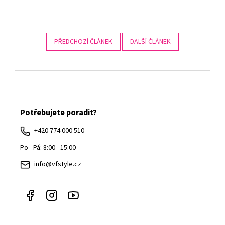
PŘEDCHOZÍ ČLÁNEK
DALŠÍ ČLÁNEK
Z
á
Potřebujete poradit?
p
a
+420 774 000 510
t
Po - Pá: 8:00 - 15:00
í
info@vfstyle.cz