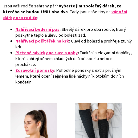
Jsou vaši rodiče sehraný pár?
Vyberte jim společný dárek, ze
kterého se budou těšit oba dva
. Tady jsou naše tipy na
vánoční
dárky pro rodiče
:
Nahřívací bederní pás
:
Skvělý dárek pro oba rodiče, který
poskytne teplo a úlevu od bolesti zad.
Nahřívací polštářek na krk
:
Uleví od bolesti a prohřeje ztuhlý
krk.
Pletené návleky na ruce a nohy
:
Funkční a elegantní doplňky,
které zahřejí během chladných dnů při sportu nebo na
procházce.
Zdravotní ponožky
:
Pohodlné ponožky s extra pružným
lemem, které ocení zejména lidé náchylní k otokům dolních
končetin.