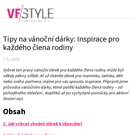
Přejít
na
NÁKUPNÍ
obsah
KOŠÍK
Tipy na vánoční dárky: Inspirace pro
každého člena rodiny
7.11.2024
Vybrat ten pravý vánoční dárek pro každého člena rodiny může být
někdy pěkný oříšek. Ať už sháníte dárek pro maminku, tatínka, děti
nebo svého partnera, máme pro vás spoustu inspirace. Připravili jsme
průvodce vánočními dárky, které potěší každého člena rodiny – od
pohodlného oblečení , doplňků až po vychytané pomůcky pro aktivní
životní styl.
Obsah
1. Jak vybrat vhodný dárek k Vánocům?