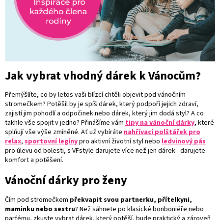
Jak vybrat vhodný dárek k Vánocům?
Přemýšlíte, co by letos vaši blízcí chtěli objevit pod vánočním
stromečkem? Potěšil by je spíš dárek, který podpoří jejich zdraví,
zajistí jim pohodlí a odpočinek nebo dárek, který jim dodá styl? A co
takhle vše spojit v jedno? Přinášíme vám
tipy na vánoční dárky
, které
splňují vše výše zmíněné.
Ať už vybíráte
nahřívací polštářek pro
relax
,
sportovní legíny
pro aktivní životní styl nebo
ledvinový pás
pro úlevu od bolesti, s VFstyle darujete více než jen dárek - darujete
komfort a potěšení.
Vánoční dárky pro ženy
Čím pod stromečkem
překvapit svou partnerku, přítelkyni,
maminku nebo sestru
? Než sáhnete po klasické bonboniéře nebo
parfému, zkuste vybrat dárek, který potěší, bude praktický a zároveň