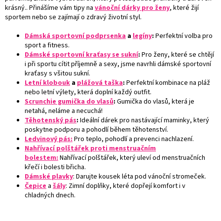
krásný.. Přinášíme vám tipy na
vánoční dárky pro ženy
, které žijí
sportem nebo se zajímají o zdravý životní styl.
Dámská sportovní podprsenka
a
legíny
:
Perfektní volba pro
sport a fitness.
Dámské sportovní kraťasy se sukní
:
Pro ženy, které se chtějí
i při sportu cítit příjemně a sexy, jsme navrhli dámské sportovní
kraťasy s všitou sukní.
Letní klobouk
a
plážová taška
:
Perfektní kombinace na pláž
nebo letní výlety, která doplní každý outfit.
Scrunchie gumička do vlasů
:
Gumička do vlasů, která je
netahá, neláme a necuchá!
Těhotenský pás
:
Ideální dárek pro nastávající maminky, který
poskytne podporu a pohodlí během těhotenství.
Ledvinový pás:
Pro teplo, pohodlí a prevenci nachlazení.
Nahřívací polštářek proti menstruačním
bolestem:
Nahřívací polštářek, který uleví od menstruačních
křečí i bolesti břicha.
Dámské plavky
: Darujte kousek léta pod vánoční stromeček.
Čepice
a
šály
: Zimní doplňky, které dopřejí komfort i v
chladných dnech.