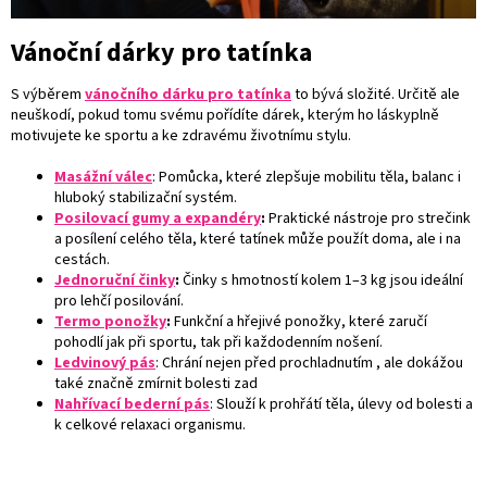
Vánoční dárky pro tatínka
S výběrem
vánočního dárku pro tatínka
to bývá složité. Určitě ale
neuškodí, pokud tomu svému pořídíte dárek, kterým ho láskyplně
motivujete ke sportu a ke zdravému životnímu stylu.
Masážní válec
: Pomůcka, které zlepšuje mobilitu těla, balanc i
hluboký stabilizační systém.
Posilovací gumy a expandéry
:
Praktické nástroje pro strečink
a posílení celého těla, které tatínek může použít doma, ale i na
cestách.
Jednoruční činky
:
Činky s hmotností kolem 1–3 kg jsou ideální
pro lehčí posilování.
Termo ponožky
:
Funkční a hřejivé ponožky, které zaručí
pohodlí jak při sportu, tak při každodenním nošení.
Ledvinový pás
:
Chrání nejen před prochladnutím , ale dokážou
také značně zmírnit bolesti zad
Nahřívací bederní pás
: Slouží k prohřátí těla, úlevy od bolesti a
k celkové relaxaci organismu.