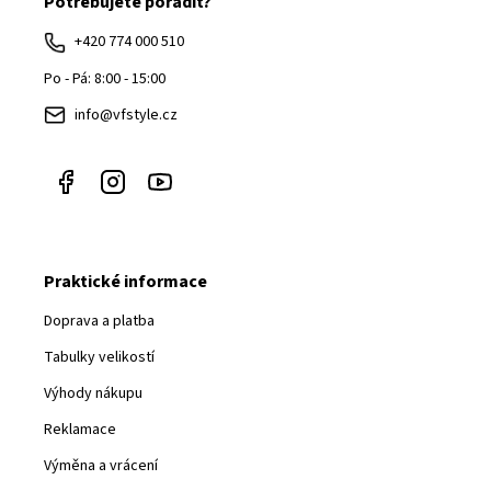
Potřebujete poradit?
p
a
+420 774 000 510
t
Po - Pá: 8:00 - 15:00
í
info@vfstyle.cz
Praktické informace
Doprava a platba
Tabulky velikostí
Výhody nákupu
Reklamace
Výměna a vrácení